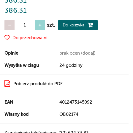
386.31
386.31
szt.
Do koszyka
Do przechowalni
Opinie
brak ocen
(dodaj)
Wysyłka w ciągu
24 godziny
Pobierz produkt do PDF
EAN
4012473145092
Własny kod
OB02174
Zamówienie telefoniczne: (22) 624 73 83