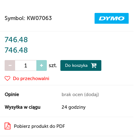
Symbol:
KW07063
746.48
746.48
szt.
Do koszyka
Do przechowalni
Opinie
brak ocen
(dodaj)
Wysyłka w ciągu
24 godziny
Pobierz produkt do PDF