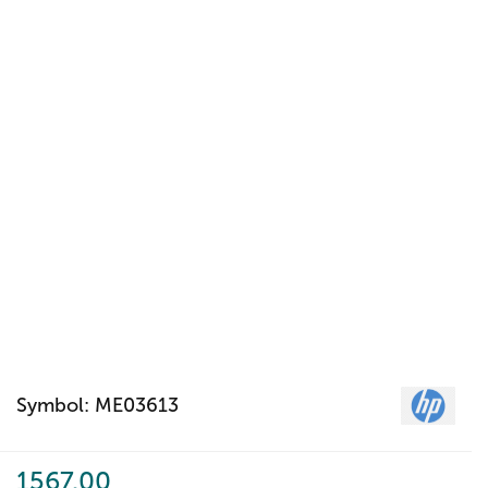
Symbol:
ME03613
1567.00