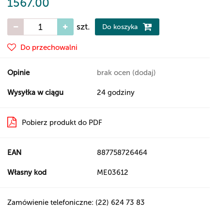
1567.00
szt.
Do koszyka
Do przechowalni
Opinie
brak ocen
(dodaj)
Wysyłka w ciągu
24 godziny
Pobierz produkt do PDF
EAN
887758726464
Własny kod
ME03612
Zamówienie telefoniczne: (22) 624 73 83