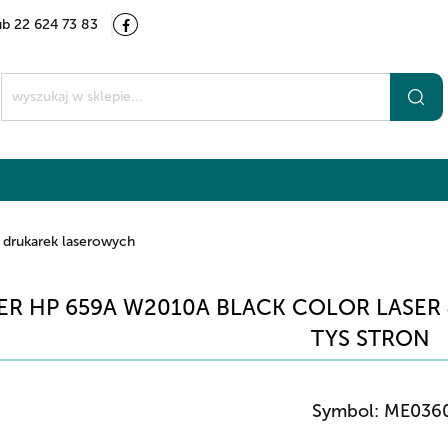
ub 22 624 73 83
Kategorie
Marki
O nas
Kontakt
t
 drukarek laserowych
R HP 659A W2010A BLACK COLOR LASER J
TYS STRON
Symbol:
ME036