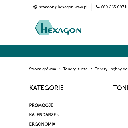
hexagon@hexagon.waw.pl
660 265 097 l
Kategorie
Marki
O nas
Kontak
Strona główna
Tonery, tusze
Tonery i bębny do
KATEGORIE
TONE
PROMOCJE
KALENDARZE
ERGONOMIA