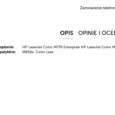
Zamówienie telefon
OPIS
OPINIE I OCE
ządzenia
HP LaserJet Color M776 Enterprise HP LaserJet Color M
atybilne:
M856x, Color Lase