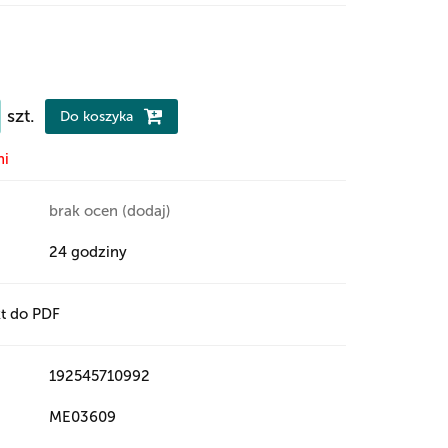
szt.
Do koszyka
ni
brak ocen
(dodaj)
24 godziny
t do PDF
192545710992
ME03609