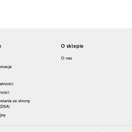
e
O sklepie
O nas
lamacje
atności
ności
stania ze strony
 (DSA)
jny