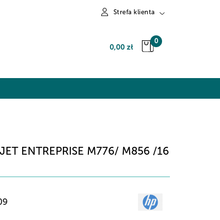
Strefa klienta
Zaloguj się
0
0,00 zł
Zarejestruj się
Dodaj zgłoszenie
ET ENTREPRISE M776/ M856 /16
09