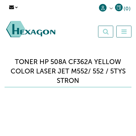
(
0
)
Zaloguj się
Zarejestruj się
Dodaj zgłoszenie
TONER HP 508A CF362A YELLOW
COLOR LASER JET M552/ 552 / 5TYS
STRON