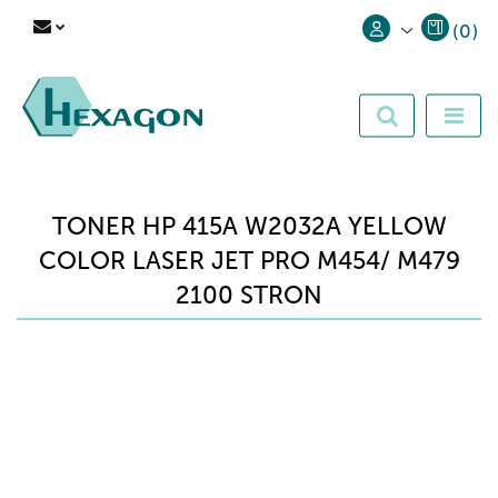
(
0
)
Zaloguj się
Zarejestruj się
Dodaj zgłoszenie
TONER HP 415A W2032A YELLOW
COLOR LASER JET PRO M454/ M479
2100 STRON