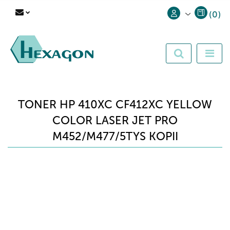
(
0
)
Zaloguj się
Zarejestruj się
Dodaj zgłoszenie
TONER HP 410XC CF412XC YELLOW
COLOR LASER JET PRO
M452/M477/5TYS KOPII