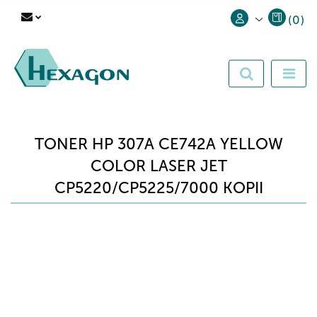
(
0
)
Zaloguj się
Zarejestruj się
Dodaj zgłoszenie
TONER HP 307A CE742A YELLOW
COLOR LASER JET
CP5220/CP5225/7000 KOPII