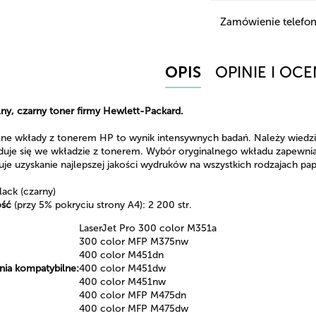
Zamówienie telefon
OPIS
OPINIE I OCE
ny, czarny toner firmy Hewlett-Packard.
lne wkłady z tonerem HP to wynik intensywnych badań. Należy wiedz
jduje się we wkładzie z tonerem. Wybór oryginalnego wkładu zapewn
je uzyskanie najlepszej jakości wydruków na wszystkich rodzajach pa
black (czarny)
ość
(przy 5% pokryciu strony A4): 2 200 str.
LaserJet Pro 300 color M351a
300 color MFP M375nw
400 color M451dn
nia kompatybilne:
400 color M451dw
400 color M451nw
400 color MFP M475dn
400 color MFP M475dw