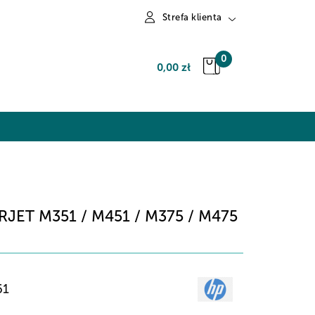
Strefa klienta
Zaloguj się
0
0,00 zł
Zarejestruj się
Dodaj zgłoszenie
ET M351 / M451 / M375 / M475
61