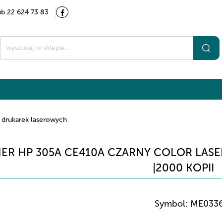
ub 22 624 73 83
Kategorie
Marki
O nas
Kontakt
t
 drukarek laserowych
ER HP 305A CE410A CZARNY COLOR LASERJ
|2000 KOPII
Symbol:
ME033