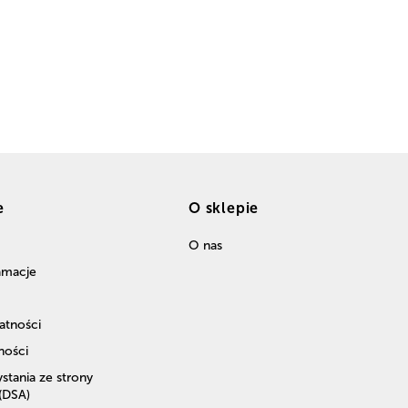
e
O sklepie
O nas
lamacje
atności
ności
stania ze strony
 (DSA)