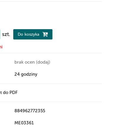
szt.
Do koszyka
ni
brak ocen
(dodaj)
24 godziny
t do PDF
884962772355
ME03361