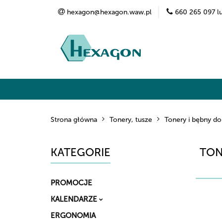
hexagon@hexagon.waw.pl
660 265 097 l
Kategorie
Marki
O nas
Kontak
Strona główna
Tonery, tusze
Tonery i bębny do
KATEGORIE
TON
PROMOCJE
KALENDARZE
ERGONOMIA