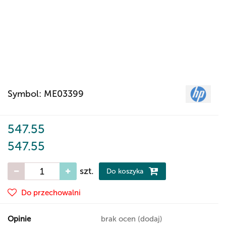
Symbol:
ME03399
547.55
547.55
szt.
Do koszyka
Do przechowalni
Opinie
brak ocen
(dodaj)