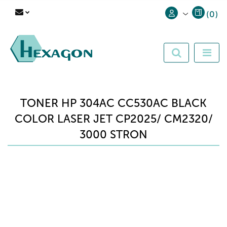
(
0
)
Zaloguj się
Zarejestruj się
Dodaj zgłoszenie
TONER HP 304AC CC530AC BLACK
COLOR LASER JET CP2025/ CM2320/
3000 STRON