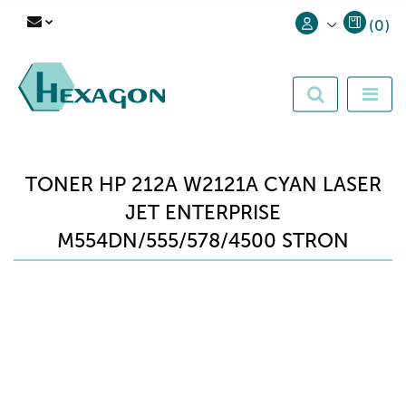
(
0
)
Zaloguj się
Zarejestruj się
Dodaj zgłoszenie
TONER HP 212A W2121A CYAN LASER
JET ENTERPRISE
M554DN/555/578/4500 STRON