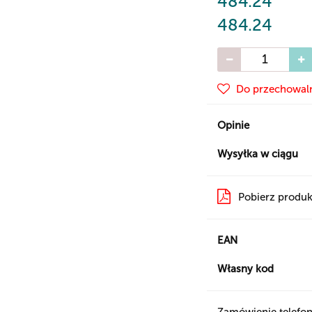
484.24
484.24
Do przechowal
Opinie
Wysyłka w ciągu
Pobierz produk
EAN
Własny kod
Zamówienie telefon