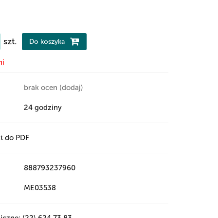
szt.
Do koszyka
ni
brak ocen
(dodaj)
24 godziny
t do PDF
888793237960
ME03538
iczne: (22) 624 73 83