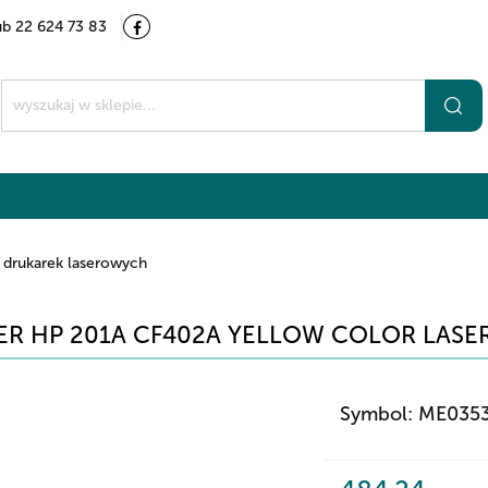
ub 22 624 73 83
Kategorie
Marki
O nas
Kontakt
t
 drukarek laserowych
R HP 201A CF402A YELLOW COLOR LASER 
Symbol:
ME035