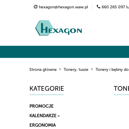
hexagon@hexagon.waw.pl
660 265 097 l
Kategorie
Marki
O nas
Kontak
Strona główna
Tonery, tusze
Tonery i bębny do
KATEGORIE
TONE
PROMOCJE
KALENDARZE
ERGONOMIA