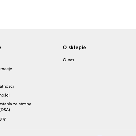
e
O sklepie
O nas
lamacje
atności
ności
stania ze strony
 (DSA)
jny