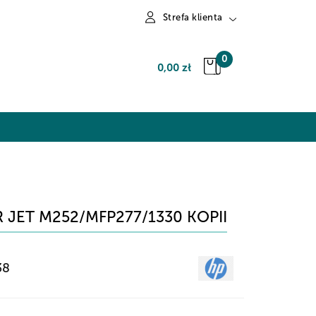
Strefa klienta
Zaloguj się
0
0,00 zł
Zarejestruj się
Dodaj zgłoszenie
JET M252/MFP277/1330 KOPII
38