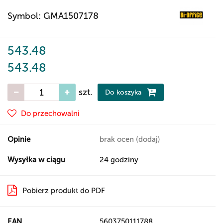
Symbol:
GMA1507178
543.48
543.48
szt.
Do koszyka
Do przechowalni
Opinie
brak ocen
(dodaj)
Wysyłka w ciągu
24 godziny
Pobierz produkt do PDF
EAN
5603750111788