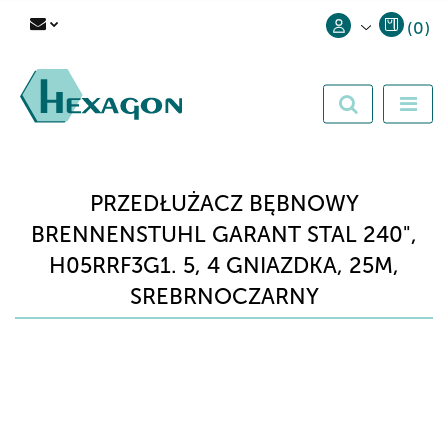
(
0
)
Zaloguj się
Zarejestruj się
Dodaj zgłoszenie
PRZEDŁUŻACZ BĘBNOWY
BRENNENSTUHL GARANT STAL 240",
H05RRF3G1. 5, 4 GNIAZDKA, 25M,
SREBRNOCZARNY