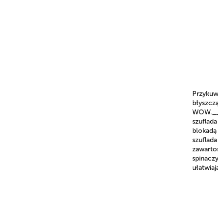
Przykuw
błyszcz
WOW.__ 
szuflad
blokadą
szuflada
zawarto
spinacz
ułatwia