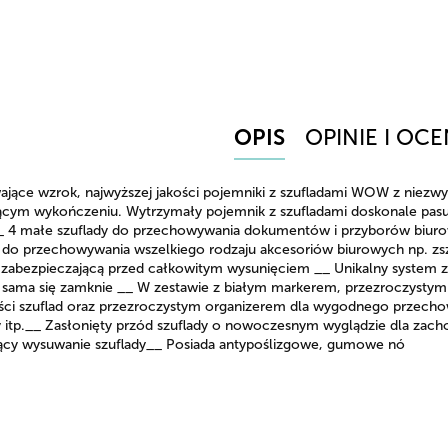
OPIS
OPINIE I OCE
ające wzrok, najwyższej jakości pojemniki z szufladami WOW z niez
ącym wykończeniu. Wytrzymały pojemnik z szufladami doskonale pasuj
4 małe szuflady do przechowywania dokumentów i przyborów biurowych 
a do przechowywania wszelkiego rodzaju akcesoriów biurowych np. zs
 zabezpieczającą przed całkowitym wysunięciem __ Unikalny system z
 sama się zamknie __ W zestawie z białym markerem, przezroczystymi 
ści szuflad oraz przezroczystym organizerem dla wygodnego przech
y itp.__ Zasłonięty przód szuflady o nowoczesnym wyglądzie dla zac
jący wysuwanie szuflady__ Posiada antypoślizgowe, gumowe nó