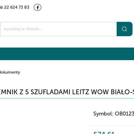
ub 22 624 73 83
Kategorie
Marki
O nas
Kontakt
t
 dokumenty
MNIK Z 5 SZUFLADAMI LEITZ WOW BIAŁO-S
Symbol:
OB012