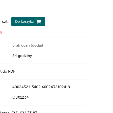
szt.
Do koszyka
ni
brak ocen
(dodaj)
24 godziny
t do PDF
4002432115402;4002432102419
OB01234
iczne: (22) 624 73 83