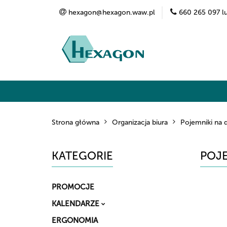
hexagon@hexagon.waw.pl
660 265 097 l
Kategorie
Marki
O nas
Kontak
Strona główna
Organizacja biura
Pojemniki na
KATEGORIE
POJE
PROMOCJE
KALENDARZE
ERGONOMIA