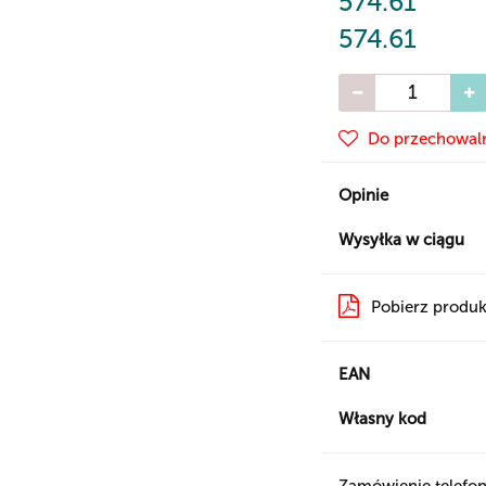
574.61
574.61
Do przechowal
Opinie
Wysyłka w ciągu
Pobierz produk
EAN
Własny kod
Zamówienie telefon