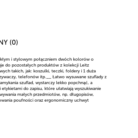
NY (0)
wykłym i stylowym połączniem dwóch kolorów o
e do pozostałych produktów z kolekcji Leitz
takich, jak: koszulki, teczki, foldery i 1 duża
zywaczy, telefonów itp.__ Łatwo wysuwane szuflady z
amykania szuflad, wystarczy lekko popchnąć, a
etykietami do zapisu, które ułatwiają wyszukiwanie
owywania małych przedmiotów, np. długopisów,
howania poufności oraz ergonomiczny uchwyt