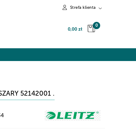
Strefa klienta
Zaloguj się
0
0,00 zł
Zarejestruj się
Dodaj zgłoszenie
ZARY 52142001 .
34