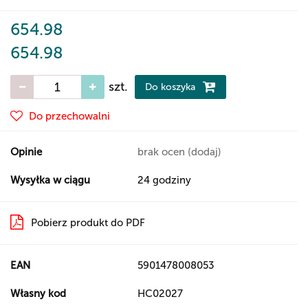
654.98
654.98
szt.
Do koszyka
Do przechowalni
Opinie
brak ocen
(dodaj)
Wysyłka w ciągu
24 godziny
Pobierz produkt do PDF
EAN
5901478008053
Własny kod
HC02027