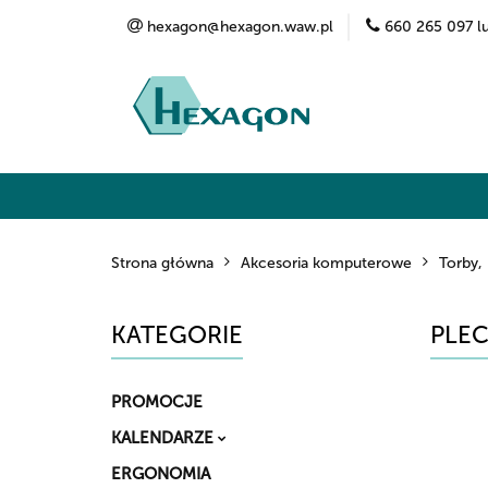
hexagon@hexagon.waw.pl
660 265 097 l
Kategorie
Marki
O nas
Kontak
Strona główna
Akcesoria komputerowe
Torby, 
KATEGORIE
PLEC
PROMOCJE
KALENDARZE
ERGONOMIA