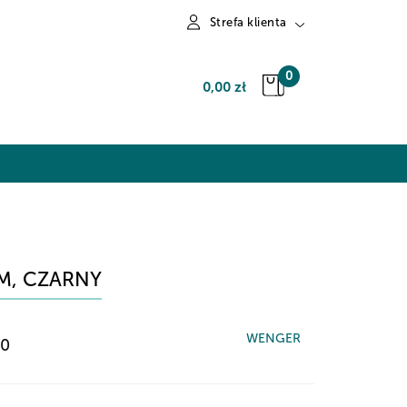
Strefa klienta
Zaloguj się
0
0,00 zł
Zarejestruj się
Dodaj zgłoszenie
M, CZARNY
WENGER
20