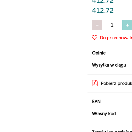
412.72
412.72
Do przechowal
Opinie
Wysyłka w ciągu
Pobierz produk
EAN
Własny kod
Zamówienie telefon