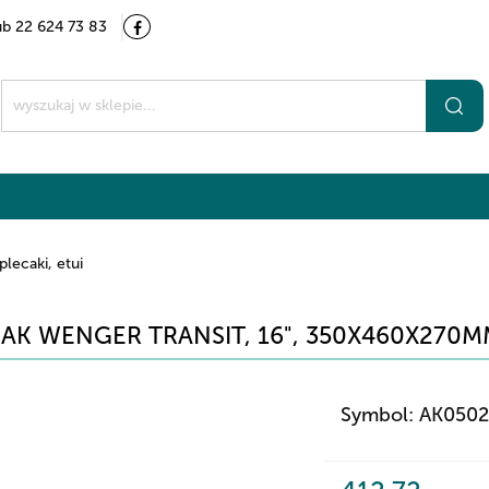
ub 22 624 73 83
Kategorie
Marki
O nas
Kontakt
t
plecaki, etui
AK WENGER TRANSIT, 16", 350X460X270M
Symbol:
AK050