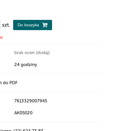
szt.
Do koszyka
ni
brak ocen
(dodaj)
24 godziny
t do PDF
7613329007945
AK05020
iczne: (22) 624 73 83