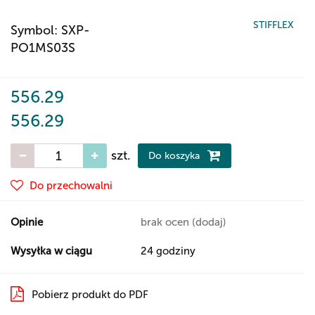
STIFFLEX
Symbol:
SXP-
PO1MS03S
556.29
556.29
szt.
Do koszyka
Do przechowalni
Opinie
brak ocen
(dodaj)
Wysyłka w ciągu
24 godziny
Pobierz produkt do PDF