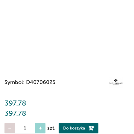
Symbol:
D40706025
397.78
397.78
szt.
Do koszyka