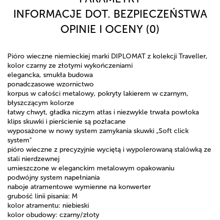
INFORMACJE DOT. BEZPIECZEŃSTWA
OPINIE I OCENY (0)
Pióro wieczne niemieckiej marki DIPLOMAT z kolekcji Traveller,
kolor czarny ze złotymi wykończeniami
elegancka, smukła budowa
ponadczasowe wzornictwo
korpus w całości metalowy, pokryty lakierem w czarnym,
błyszczącym kolorze
łatwy chwyt, gładka niczym atłas i niezwykle trwała powłoka
klips skuwki i pierścienie są pozłacane
wyposażone w nowy system zamykania skuwki „Soft click
system"
pióro wieczne z precyzyjnie wyciętą i wypolerowaną stalówką ze
stali nierdzewnej
umieszczone w eleganckim metalowym opakowaniu
podwójny system napełniania
naboje atramentowe wymienne na konwerter
grubość linii pisania: M
kolor atramentu: niebieski
kolor obudowy: czarny/złoty