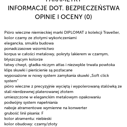
INFORMACJE DOT. BEZPIECZEŃSTWA
OPINIE I OCENY (0)
Pióro wieczne niemieckiej marki DIPLOMAT z kolekcji Traveller,
kolor czarny ze złotymi wykończeniami
elegancka, smukła budowa
ponadczasowe wzornictwo
korpus w całości metalowy, pokryty lakierem w czarnym,
błyszczącym kolorze
łatwy chwyt, gładka niczym atłas i niezwykle trwała powłoka
klips skuwki i pierścienie są pozłacane
wyposażone w nowy system zamykania skuwki „Soft click
system"
pióro wieczne z precyzyjnie wyciętą i wypolerowaną stalówką ze
stali nierdzewnej platerowanej złotem
umieszczone w eleganckim metalowym opakowaniu
podwójny system napełniania
naboje atramentowe wymienne na konwerter
grubość linii pisania: F
kolor atramentu: niebieski
kolor obudowy: czarny/złoty