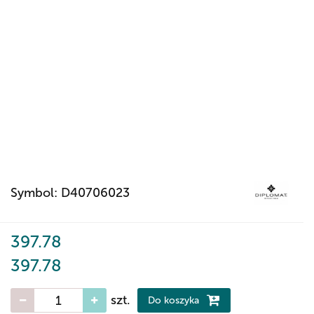
Symbol:
D40706023
397.78
397.78
szt.
Do koszyka