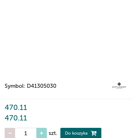
Symbol:
D41305030
470.11
470.11
szt.
Do koszyka