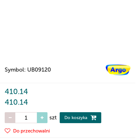
Symbol:
UB09120
410.14
410.14
szt
Do koszyka
Do przechowalni