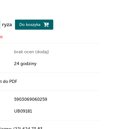
ryza
Do koszyka
ni
brak ocen
(dodaj)
24 godziny
t do PDF
5903069060259
UB09181
iczne: (22) 624 73 83