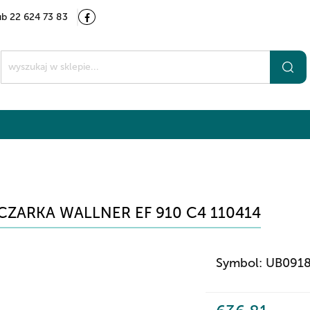
ub 22 624 73 83
Kategorie
Marki
O nas
Kontakt
t
CZARKA WALLNER EF 910 C4 110414
Symbol:
UB091