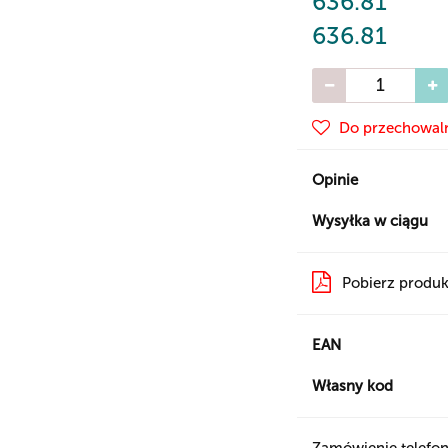
636.81
636.81
Do przechowal
Opinie
Wysyłka w ciągu
Pobierz produk
EAN
Własny kod
Zamówienie telefon