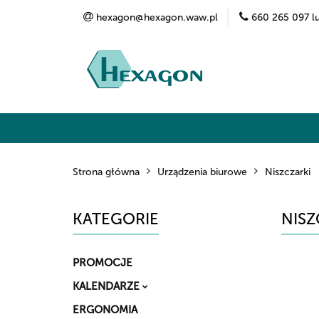
hexagon@hexagon.waw.pl
660 265 097 l
Kategorie
Marki
O nas
Kontak
Strona główna
Urządzenia biurowe
Niszczarki
KATEGORIE
NISZ
PROMOCJE
KALENDARZE
ERGONOMIA