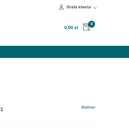
Strefa klienta
Zaloguj się
0
0,00 zł
Zarejestruj się
Dodaj zgłoszenie
Wallner
81