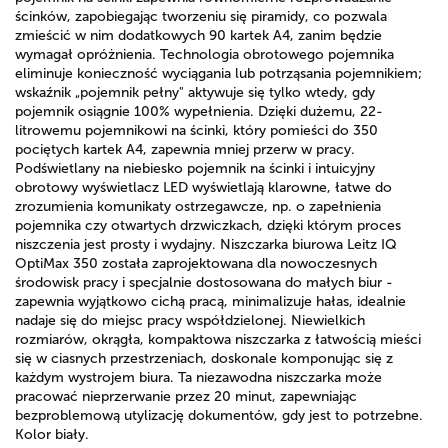
ścinków, zapobiegając tworzeniu się piramidy, co pozwala
zmieścić w nim dodatkowych 90 kartek A4, zanim będzie
wymagał opróżnienia. Technologia obrotowego pojemnika
eliminuje konieczność wyciągania lub potrząsania pojemnikiem;
wskaźnik „pojemnik pełny" aktywuje się tylko wtedy, gdy
pojemnik osiągnie 100% wypełnienia. Dzięki dużemu, 22-
litrowemu pojemnikowi na ścinki, który pomieści do 350
pociętych kartek A4, zapewnia mniej przerw w pracy.
Podświetlany na niebiesko pojemnik na ścinki i intuicyjny
obrotowy wyświetlacz LED wyświetlają klarowne, łatwe do
zrozumienia komunikaty ostrzegawcze, np. o zapełnienia
pojemnika czy otwartych drzwiczkach, dzięki którym proces
niszczenia jest prosty i wydajny. Niszczarka biurowa Leitz IQ
OptiMax 350 została zaprojektowana dla nowoczesnych
środowisk pracy i specjalnie dostosowana do małych biur -
zapewnia wyjątkowo cichą pracą, minimalizuje hałas, idealnie
nadaje się do miejsc pracy współdzielonej. Niewielkich
rozmiarów, okrągła, kompaktowa niszczarka z łatwością mieści
się w ciasnych przestrzeniach, doskonale komponując się z
każdym wystrojem biura. Ta niezawodna niszczarka może
pracować nieprzerwanie przez 20 minut, zapewniając
bezproblemową utylizację dokumentów, gdy jest to potrzebne.
Kolor biały.