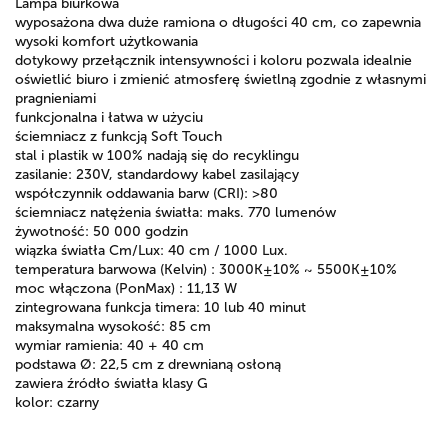
Lampa biurkowa
wyposażona dwa duże ramiona o długości 40 cm, co zapewnia
wysoki komfort użytkowania
dotykowy przełącznik intensywności i koloru pozwala idealnie
oświetlić biuro i zmienić atmosferę świetlną zgodnie z własnymi
pragnieniami
funkcjonalna i łatwa w użyciu
ściemniacz z funkcją Soft Touch
stal i plastik w 100% nadają się do recyklingu
zasilanie: 230V, standardowy kabel zasilający
współczynnik oddawania barw (CRI): >80
ściemniacz natężenia światła: maks. 770 lumenów
żywotność: 50 000 godzin
wiązka światła Cm/Lux: 40 cm / 1000 Lux.
temperatura barwowa (Kelvin) : 3000K±10% ~ 5500K±10%
moc włączona (PonMax) : 11,13 W
zintegrowana funkcja timera: 10 lub 40 minut
maksymalna wysokość: 85 cm
wymiar ramienia: 40 + 40 cm
podstawa Ø: 22,5 cm z drewnianą osłoną
zawiera źródło światła klasy G
kolor: czarny