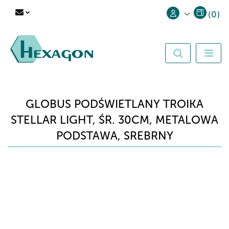
(
0
)
Zaloguj się
Zarejestruj się
Dodaj zgłoszenie
GLOBUS PODŚWIETLANY TROIKA
STELLAR LIGHT, ŚR. 30CM, METALOWA
PODSTAWA, SREBRNY