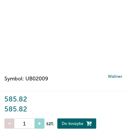
Wallner
Symbol:
UB02009
585.82
585.82
szt.
Do koszyka