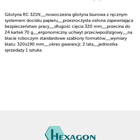
Gilotyna RC 321N__nowoczesna gilotyna biurowa z ręcznym
systemem docisku papieru__przezroczysta osłona zapewniająca
bezpieczeństwo pracy__długość cięcia 320 mm__przecina do
24 kartek 70 g__ergonomiczny uchwyt przeciwpoślizgowy__na
blacie roboczym standardowe szablony formatów__wymiary
blatu: 320x190 mm__okres gwarancji: 2 lata__jednostka
sprzedaży 1 sztuka