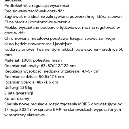
siedzenia.
Podłokietnik z regulacją wysokości
Regulowany zagłówek góra-dół
Zagłówek ma idealnie zakrzywioną powierzchnię, która zapewni
Ci najbardziej komfortowe wrażenia
Miękko wyściełane podparcie lędźwiowe, można regulować w
górę w dół
Chromowana metalowa podstawa, lśniąca, sprawi, że Twoje
biuro będzie nowoczesne i jaśniejsze
Kółka nylonowe, twarde, do miękkich powierzchni - średnica 50
mm
Materiał: 100% poliester, mesh
Rozmiar całkowity: 63x67x112/122 cm
Regulacja wysokości siedziska w zakresie: 47-57 cm
Rozmiar siedziska: 50,5x47,5 cm
Rozmiar oparcia: 48x71,5 cm
Udźwig: 136 kg
2 lata gwarancji
Kolor: czarny
Spełnia nowe regulacje rozporządzenia MRiPS obowiązujące od
17 maja 2024 r. w sprawie BHP na stanowiskach wyposażonych
w monitory ekranowe.