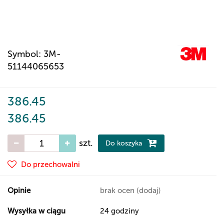
Symbol:
3M-
51144065653
386.45
386.45
szt.
Do koszyka
Do przechowalni
Opinie
brak ocen
(dodaj)
Wysyłka w ciągu
24 godziny