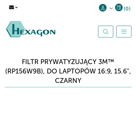
(
0
)
Zaloguj się
Zarejestruj się
Dodaj zgłoszenie
FILTR PRYWATYZUJĄCY 3M™
(RP156W9B), DO LAPTOPÓW 16:9, 15.6",
CZARNY