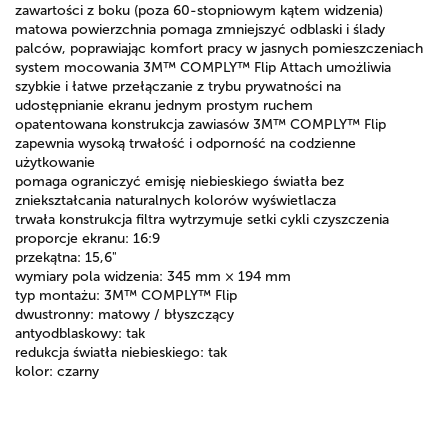
zawartości z boku (poza 60-stopniowym kątem widzenia)
matowa powierzchnia pomaga zmniejszyć odblaski i ślady
palców, poprawiając komfort pracy w jasnych pomieszczeniach
system mocowania 3M™ COMPLY™ Flip Attach umożliwia
szybkie i łatwe przełączanie z trybu prywatności na
udostępnianie ekranu jednym prostym ruchem
opatentowana konstrukcja zawiasów 3M™ COMPLY™ Flip
zapewnia wysoką trwałość i odporność na codzienne
użytkowanie
pomaga ograniczyć emisję niebieskiego światła bez
zniekształcania naturalnych kolorów wyświetlacza
trwała konstrukcja filtra wytrzymuje setki cykli czyszczenia
proporcje ekranu: 16:9
przekątna: 15,6"
wymiary pola widzenia: 345 mm × 194 mm
typ montażu: 3M™ COMPLY™ Flip
dwustronny: matowy / błyszczący
antyodblaskowy: tak
redukcja światła niebieskiego: tak
kolor: czarny