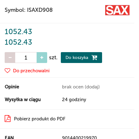
Symbol:
ISAXD908
1052.43
1052.43
szt.
Do koszyka
Do przechowalni
Opinie
brak ocen
(dodaj)
Wysyłka w ciągu
24 godziny
Pobierz produkt do PDF
EAN
9014400219970