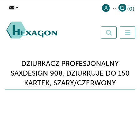
(
0
)
Zaloguj się
Zarejestruj się
Dodaj zgłoszenie
DZIURKACZ PROFESJONALNY
SAXDESIGN 908, DZIURKUJE DO 150
KARTEK, SZARY/CZERWONY